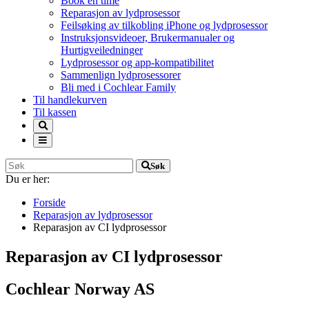
Book en time
Reparasjon av lydprosessor
Feilsøking av tilkobling iPhone og lydprosessor
Instruksjonsvideoer, Brukermanualer og
Hurtigveiledninger
Lydprosessor og app-kompatibilitet
Sammenlign lydprosessorer
Bli med i Cochlear Family
Til handlekurven
Til kassen
Søk
Du er her:
Forside
Reparasjon av lydprosessor
Reparasjon av CI lydprosessor
Reparasjon av CI lydprosessor
Cochlear Norway AS