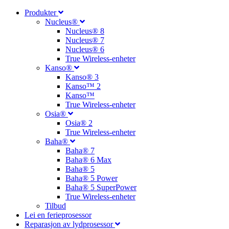
Produkter
Nucleus®
Nucleus® 8
Nucleus® 7
Nucleus® 6
True Wireless-enheter
Kanso®
Kanso® 3
Kanso™ 2
Kanso™
True Wireless-enheter
Osia®
Osia® 2
True Wireless-enheter
Baha®
Baha® 7
Baha® 6 Max
Baha® 5
Baha® 5 Power
Baha® 5 SuperPower
True Wireless-enheter
Tilbud
Lei en ferieprosessor
Reparasjon av lydprosessor