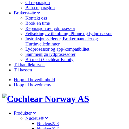
CI reparasjon
Baha reparasjon
Brukerstøtte
Kontakt oss
Book en time
Reparasjon av lydprosessor
Feilsøking av tilkobling iPhone og lydprosessor
Instruksjonsvideoer, Brukermanualer og
Hurtigveiledninger
Lydprosessor og app-kompatibilitet
Sammenlign lydprosessorer
Bli med i Cochlear Family
Til handlekurven
Til kassen
Hopp til hovedinnhold
Hopp til hovedmeny
Produkter
Nucleus®
Nucleus® 8
Nucleus® 7