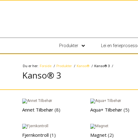
Produkter
Lei en ferieprosess
Du er her:
Forside
Produkter
Kanso®
Kanso® 3
Kanso® 3
Annet Tilbehør
(8)
Aqua+ Tilbehør
(5)
Fjernkontroll
(1)
Magnet
(2)