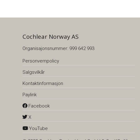
Cochlear Norway AS
Organisajonsnummer: 999 642 993
Personvernpolicy
Salgsvilkår
Kontaktinformasjon
Paylink
Facebook
X
YouTube