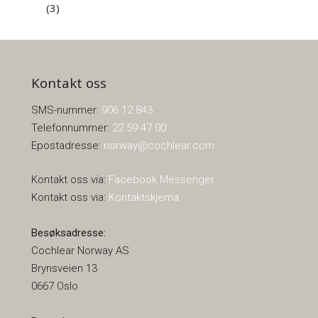
(3)
Kontakt oss
SMS-nummer:
906 12 843
Telefonnummer:
22 59 47 00
Epostadresse:
norway@cochlear.com
Kontakt oss via:
Facebook Messenger
Kontakt oss via:
Kontaktskjema
Besøksadresse:
Cochlear Norway AS
Brynsveien 13
0667 Oslo