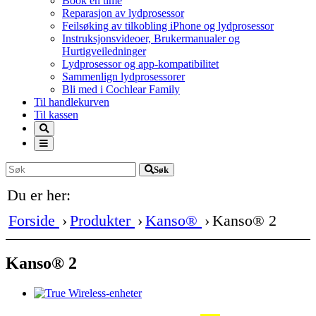
Book en time
Reparasjon av lydprosessor
Feilsøking av tilkobling iPhone og lydprosessor
Instruksjonsvideoer, Brukermanualer og
Hurtigveiledninger
Lydprosessor og app-kompatibilitet
Sammenlign lydprosessorer
Bli med i Cochlear Family
Til handlekurven
Til kassen
Søk
Du er her:
Forside
Produkter
Kanso®
Kanso® 2
Kanso® 2