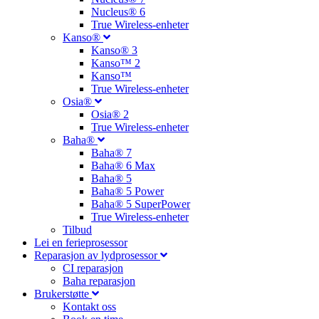
Nucleus® 6
True Wireless-enheter
Kanso®
Kanso® 3
Kanso™ 2
Kanso™
True Wireless-enheter
Osia®
Osia® 2
True Wireless-enheter
Baha®
Baha® 7
Baha® 6 Max
Baha® 5
Baha® 5 Power
Baha® 5 SuperPower
True Wireless-enheter
Tilbud
Lei en ferieprosessor
Reparasjon av lydprosessor
CI reparasjon
Baha reparasjon
Brukerstøtte
Kontakt oss