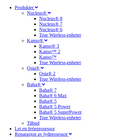
Produkter
Nucleus®
Nucleus® 8
Nucleus® 7
Nucleus® 6
True Wireless-enheter
Kanso®
Kanso® 3
Kanso™ 2
Kanso™
True Wireless-enheter
Osia®
Osia® 2
True Wireless-enheter
Baha®
Baha® 7
Baha® 6 Max
Baha® 5
Baha® 5 Power
Baha® 5 SuperPower
True Wireless-enheter
Tilbud
Lei en ferieprosessor
Reparasjon av lydprosessor