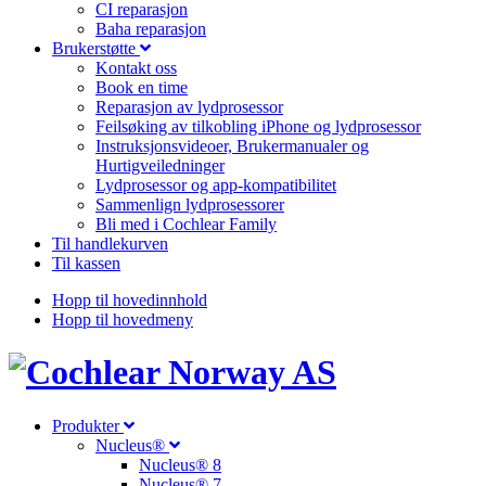
CI reparasjon
Baha reparasjon
Brukerstøtte
Kontakt oss
Book en time
Reparasjon av lydprosessor
Feilsøking av tilkobling iPhone og lydprosessor
Instruksjonsvideoer, Brukermanualer og
Hurtigveiledninger
Lydprosessor og app-kompatibilitet
Sammenlign lydprosessorer
Bli med i Cochlear Family
Til handlekurven
Til kassen
Hopp til hovedinnhold
Hopp til hovedmeny
Produkter
Nucleus®
Nucleus® 8
Nucleus® 7