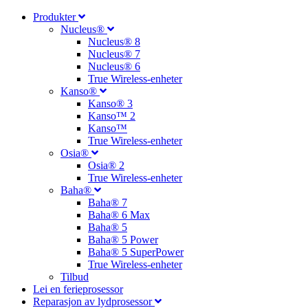
Produkter
Nucleus®
Nucleus® 8
Nucleus® 7
Nucleus® 6
True Wireless-enheter
Kanso®
Kanso® 3
Kanso™ 2
Kanso™
True Wireless-enheter
Osia®
Osia® 2
True Wireless-enheter
Baha®
Baha® 7
Baha® 6 Max
Baha® 5
Baha® 5 Power
Baha® 5 SuperPower
True Wireless-enheter
Tilbud
Lei en ferieprosessor
Reparasjon av lydprosessor