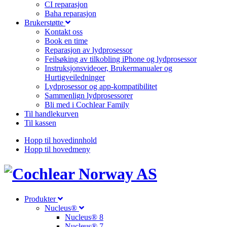
CI reparasjon
Baha reparasjon
Brukerstøtte
Kontakt oss
Book en time
Reparasjon av lydprosessor
Feilsøking av tilkobling iPhone og lydprosessor
Instruksjonsvideoer, Brukermanualer og
Hurtigveiledninger
Lydprosessor og app-kompatibilitet
Sammenlign lydprosessorer
Bli med i Cochlear Family
Til handlekurven
Til kassen
Hopp til hovedinnhold
Hopp til hovedmeny
Produkter
Nucleus®
Nucleus® 8
Nucleus® 7