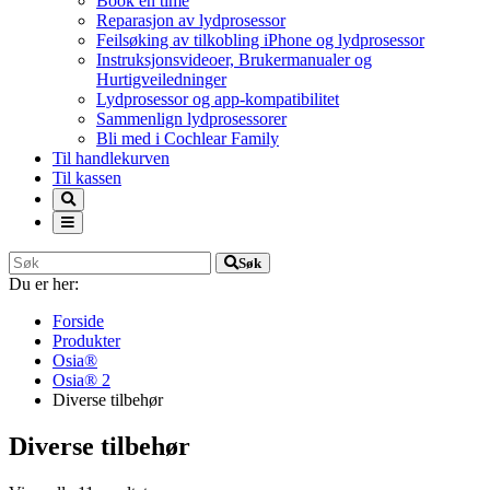
Book en time
Reparasjon av lydprosessor
Feilsøking av tilkobling iPhone og lydprosessor
Instruksjonsvideoer, Brukermanualer og
Hurtigveiledninger
Lydprosessor og app-kompatibilitet
Sammenlign lydprosessorer
Bli med i Cochlear Family
Til handlekurven
Til kassen
Søk
Du er her:
Forside
Produkter
Osia®
Osia® 2
Diverse tilbehør
Diverse tilbehør