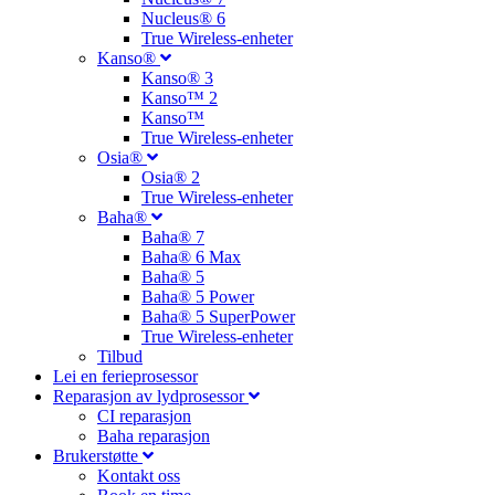
Nucleus® 6
True Wireless-enheter
Kanso®
Kanso® 3
Kanso™ 2
Kanso™
True Wireless-enheter
Osia®
Osia® 2
True Wireless-enheter
Baha®
Baha® 7
Baha® 6 Max
Baha® 5
Baha® 5 Power
Baha® 5 SuperPower
True Wireless-enheter
Tilbud
Lei en ferieprosessor
Reparasjon av lydprosessor
CI reparasjon
Baha reparasjon
Brukerstøtte
Kontakt oss