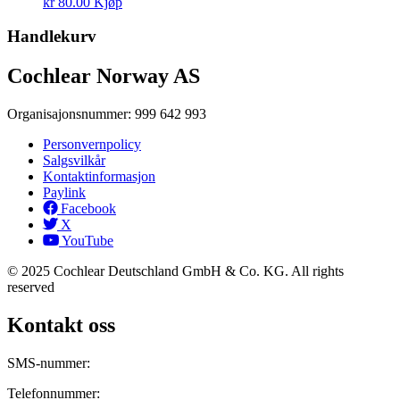
kr
80.00
Kjøp
Handlekurv
Cochlear Norway AS
Organisajonsnummer: 999 642 993
Personvernpolicy
Salgsvilkår
Kontaktinformasjon
Paylink
Facebook
X
YouTube
© 2025 Cochlear Deutschland GmbH & Co. KG. All rights
reserved
Kontakt oss
SMS-nummer:
906 12 843
Telefonnummer:
22 59 47 00