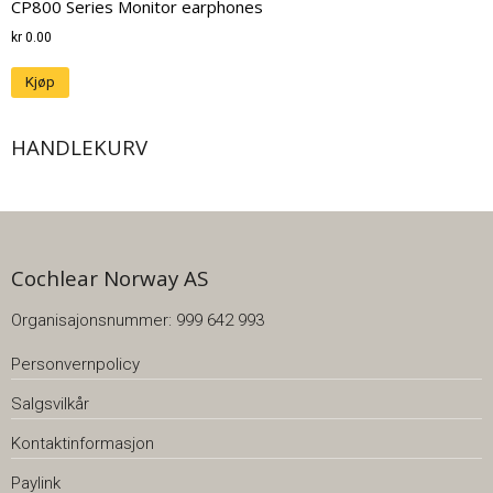
CP800 Series Monitor earphones
kr
0.00
Kjøp
HANDLEKURV
Cochlear Norway AS
Organisajonsnummer: 999 642 993
Personvernpolicy
Salgsvilkår
Kontaktinformasjon
Paylink