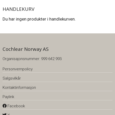
HANDLEKURV
Du har ingen produkter i handlekurven.
Cochlear Norway AS
Organisajonsnummer: 999 642 993
Personvernpolicy
Salgsvilkår
Kontaktinformasjon
Paylink
Facebook