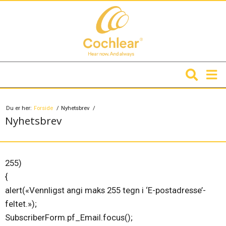
Du er her:
Forside
Nyhetsbrev
Nyhetsbrev
255)
{
alert(«Vennligst angi maks 255 tegn i ‘E-postadresse’-
feltet.»);
SubscriberForm.pf_Email.focus();