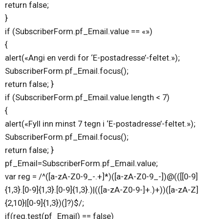
return false;
}
if (SubscriberForm.pf_Email.value == «»)
{
alert(«Angi en verdi for ‘E-postadresse’-feltet.»);
SubscriberForm.pf_Email.focus();
return false; }
if (SubscriberForm.pf_Email.value.length < 7)
{
alert(«Fyll inn minst 7 tegn i ‘E-postadresse’-feltet.»);
SubscriberForm.pf_Email.focus();
return false; }
pf_Email=SubscriberForm.pf_Email.value;
var reg = /^([a-zA-Z0-9_-.+]*)([a-zA-Z0-9_-])@(([[0-9]
{1,3}.[0-9]{1,3}.[0-9]{1,3}.)|(([a-zA-Z0-9-]+.)+))([a-zA-Z]
{2,10}|[0-9]{1,3})(]?)$/;
if(reg.test(pf_Email) == false)