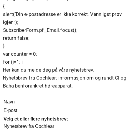
{
alert(‘Din e-postadresse er ikke korrekt. Vennligst prøv
igjen.’);
SubscriberForm.pf_Email.focus();
return false;
}
var counter = 0;
for (i=1; i
Her kan du melde deg på våre nyhetsbrev.
Nyhetsbrev fra Cochlear: informasjon om og rundt CI og
Baha benforankret høreapparat.
Navn
E-post
Velg et eller flere nyhetsbrev:
Nyhetsbrev fra Cochlear