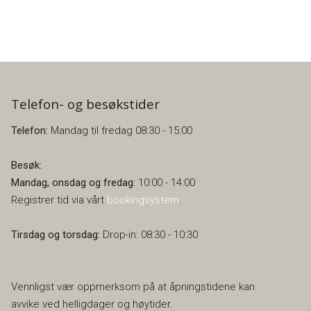
Telefon- og besøkstider
Telefon:
Mandag til fredag 08:30 - 15:00
Besøk:
Mandag, onsdag og fredag:
10:00 - 14:00
Registrer tid via vårt
bookingsystem
.
Tirsdag og torsdag:
Drop-in: 08:30 - 10:30
Vennligst vær oppmerksom på at åpningstidene kan
avvike ved helligdager og høytider.