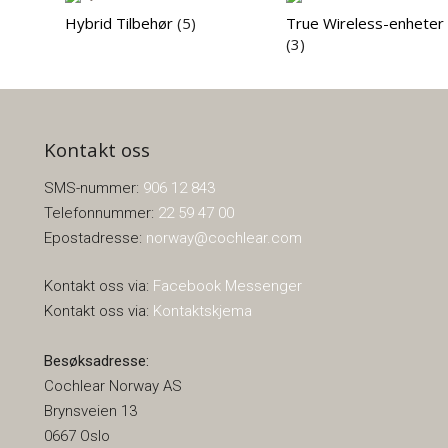
Hybrid Tilbehør
(5)
True Wireless-enheter
(3)
Kontakt oss
SMS-nummer:
906 12 843
Telefonnummer:
22 59 47 00
Epostadresse:
norway@cochlear.com
Kontakt oss via:
Facebook Messenger
Kontakt oss via:
Kontaktskjema
Besøksadresse:
Cochlear Norway AS
Brynsveien 13
0667 Oslo