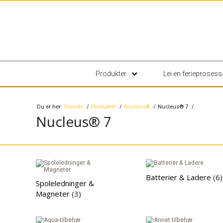
Produkter
Lei en ferieprosess
Du er her:
Forside
Produkter
Nucleus®
Nucleus® 7
Nucleus® 7
Batterier & Ladere
(6)
Spoleledninger &
Magneter
(3)