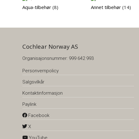
Aqua-tilbehør
(8)
Annet tilbehør
(14)
Cochlear Norway AS
Organisajonsnummer: 999 642 993
Personvernpolicy
Salgsvilkår
Kontaktinformasjon
Paylink
Facebook
X
YouTube